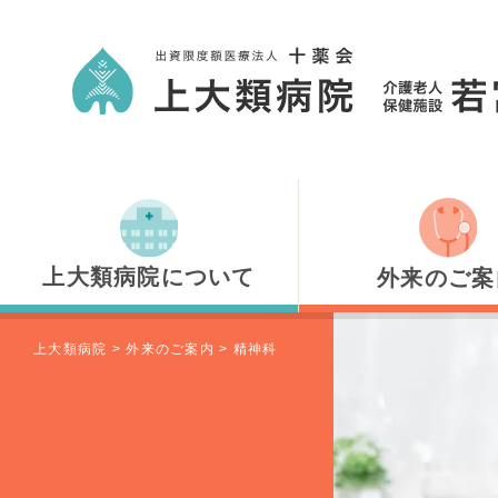
上大類病院について
外来のご案
上大類病院について
外来のご案内
上大類病院
>
外来のご案内
>
精神科
医師のご紹介
内科
健診のご案内
小児科