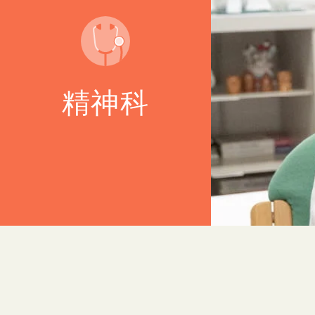
病院基準
精神科
往診について
精神科