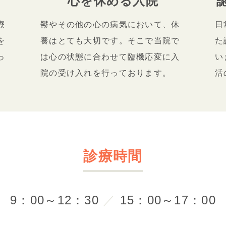
心を休める入院
療
鬱やその他の心の病気において、休
日
を
養はとても大切です。そこで当院で
た
っ
は心の状態に合わせて臨機応変に入
い
。
院の受け入れを行っております。
活
診療時間
9：00～12：30
／
15：00～17：00