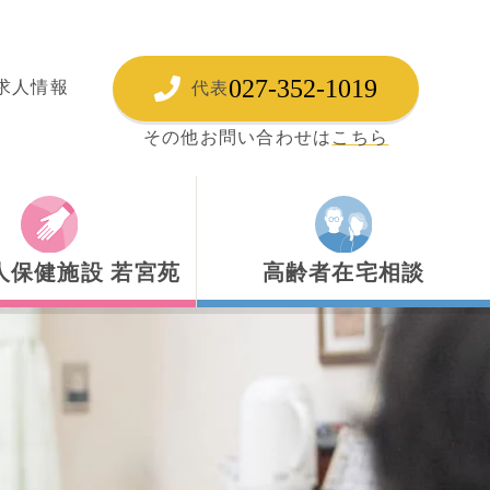
027-352-1019
求人情報
代表
その他お問い合わせは
こちら
人保健施設 若宮苑
高齢者在宅相談
人保健施設 若宮苑
高齢者あんしんセンター
ハビリテーション
居宅介護支援事業所
所療養介護