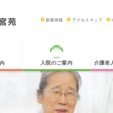
新着情報
アクセスマップ
入院のご案内
介護老
内
入院のご案内
介護老
入院のお手続き
通所リ
お見舞い・ご面会
短期入