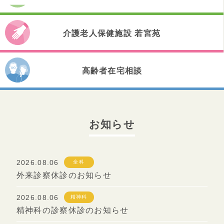
健診のご案内
内科
病院基準
入院のご案内
介護老人保健施設 若宮苑
小児科
入院のお手続き
精神科
介護老人保健施設 若宮苑
高齢者在宅相談
お見舞い・ご面会
往診について
通所リハビリテーション
入院病棟のご紹介
高齢者あんしんセンター
短期入所療養介護
ターミナルケア
お知らせ
居宅介護支援事業所
医療機関の皆さまへ
2026.08.06
全科
外来診察休診のお知らせ
2026.08.06
精神科
精神科の診察休診のお知らせ