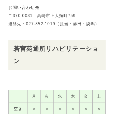
お問い合わせ先
〒370-0031 高崎市上大類町759
連絡先：027-352-1019（担当：藤田・淡嶋）
若宮苑通所リハビリテーショ
ン
月
火
水
木
金
土
空き
×
×
×
×
×
×