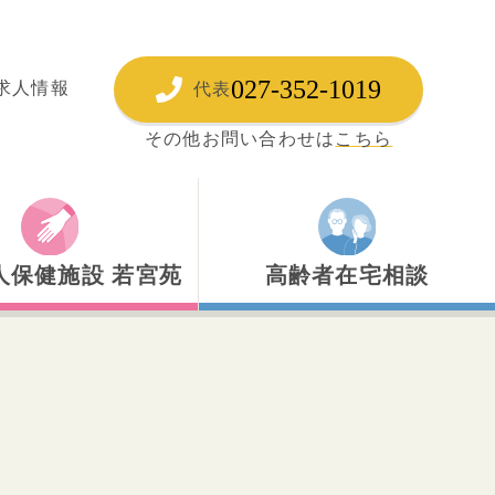
027-352-1019
求人情報
代表
その他お問い合わせは
こちら
人保健施設 若宮苑
高齢者在宅相談
人保健施設 若宮苑
高齢者あんしんセンター
ハビリテーション
居宅介護支援事業所
所療養介護