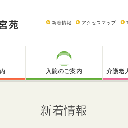
新着情報
アクセスマップ
入院のご案内
介護老
内
入院のご案内
介護老
入院のお手続き
通所リ
新着情報
お見舞い・ご面会
短期入