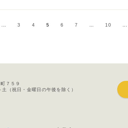
...
3
4
5
6
7
...
10
...
類町７５９
～土
（祝日・金曜日の午後を除く）