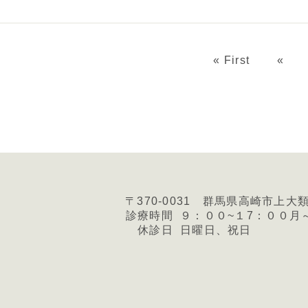
« First
«
〒370-0031 群馬県高崎市上大
診療時間
９：００~１7：００月
休診日
日曜日、祝日