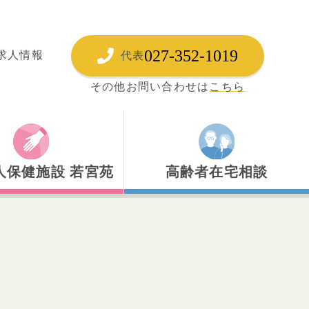
027-352-1019
求人情報
代表
その他お問い合わせは
こちら
人保健施設 若宮苑
高齢者在宅相談
人保健施設 若宮苑
高齢者あんしんセンター
ハビリテーション
居宅介護支援事業所
所療養介護