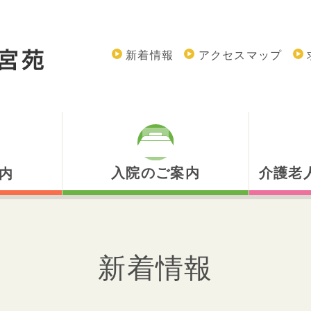
新着情報
アクセスマップ
入院のご案内
介護老
内
入院のご案内
介護老
入院のお手続き
通所リ
新着情報
お見舞い・ご面会
短期入