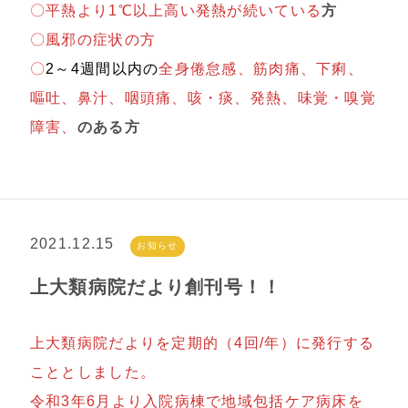
〇平熱より1℃以上高い発熱が続いている
方
〇風邪の症状の方
〇
2～4週間以内の
全身倦怠感、筋肉痛、下痢、
嘔吐、鼻汁、咽頭痛、咳・痰、発熱、味覚・嗅覚
障害、
のある方
2021.12.15
お知らせ
上大類病院だより創刊号！！
上大類病院だよりを定期的（4回/年）に発行する
こととしました。
令和3年6月より入院病棟で地域包括ケア病床を