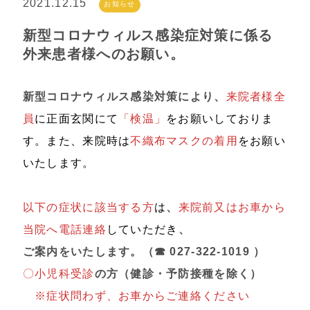
2021.12.15
お知らせ
新型コロナウィルス感染症対策に係る
外来患者様へのお願い。
新型コロナウィルス感染対策により、
来院者様全
員
に正面玄関にて
「検温」
をお願いしておりま
す。また、来院時は
不織布マスクの着用
をお願い
いたします。
以下の症状に該当する方
は
、
来院前又はお車から
当院へ電話連絡
していただき
、
ご案内をいたします。（☎ 027-322-1019 ）
〇小児科受診
の方（健診・予防接種を除く）
※症状問わず、お車からご連絡ください